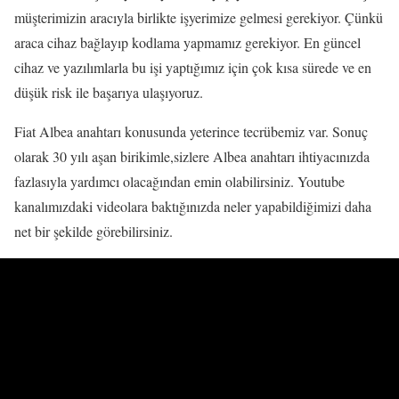
müşterimizin aracıyla birlikte işyerimize gelmesi gerekiyor. Çünkü
A
araca cihaz bağlayıp kodlama yapmamız gerekiyor. En güncel
l
cihaz ve yazılımlarla bu işi yaptığımız için çok kısa sürede ve en
b
düşük risk ile başarıya ulaşıyoruz.
e
a
Fiat Albea anahtarı konusunda yeterince tecrübemiz var. Sonuç
A
olarak 30 yılı aşan birikimle,sizlere Albea anahtarı ihtiyacınızda
n
fazlasıyla yardımcı olacağından emin olabilirsiniz. Youtube
a
kanalımızdaki videolara baktığınızda neler yapabildiğimizi daha
h
net bir şekilde görebilirsiniz.
t
a
r
ı