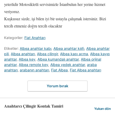
yeterlidir Motosikletli servisimizle İstanbulun her yerine hizmet
veriyoruz.
Kuşkusuz sizde, işi bilen iyi bir ustayla çalışmak istersiniz. Bizi
tercih etmeniz doğru tercih olacaktır
Kategoriler:
Fiat Anahtarı
Etiketler:
Albea anahtar kabı
,
Albea anahtar kılıfı
,
Albea anahtar
pili
,
Albea anahtarı
,
Albea çilingir
,
Albea kapı açma
,
Albea kayıp
anahtar
,
Albea key
,
Albea kumandalı anahtar
,
Albea orjinal
anahtar
,
Albea remote key
,
Albea yedek anahtar
,
araba
anahtarı
,
arabanın anahtarı
,
Fiat Albea
,
Fiat Albea anahtarı
Yorum bırak
Anahtarcı Çilingir Kontak Tamiri
Yukarı dön