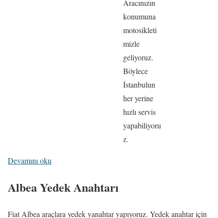
Aracınızın
konumuna
motosikleti
mizle
geliyoruz.
Böylece
İstanbulun
her yerine
hızlı servis
yapabiliyoru
z.
:
Devamını oku
F
Albea Yedek Anahtarı
i
a
Fiat Albea araçlara yedek yanahtar yapıyoruz. Yedek anahtar için
t