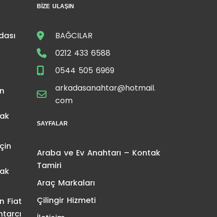
BIZE ULAŞIN
dası
BAĞCILAR
0212 433 6588
0544 505 6969
arkadasanahtar@hotmail.
in
com
tak
SAYFALAR
çin
Araba ve Ev Anahtarı – Kontak
Tamiri
tak
Araç Markaları
Çilingir Hizmeti
in
Fiat
htarcı