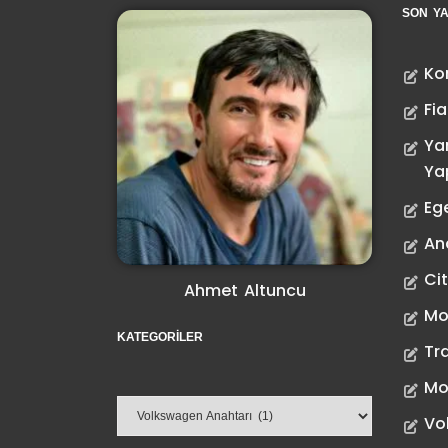
SON YA
Ko
Fia
Ya
Ya
Eg
Ana
Ci
Ahmet Altuncu
Mo
KATEGORILER
Tr
Mo
Vo