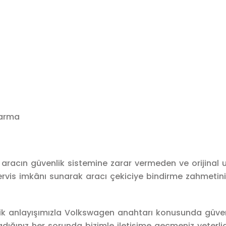
karma
aracın güvenlik sistemine zarar vermeden ve orijinal 
servis imkânı sunarak aracı çekiciye bindirme zahmetini
şçilik anlayışımızla Volkswagen anahtarı konusunda güve
aşadığınız her sorunda bizimle iletişime geçmeniz yeterlid