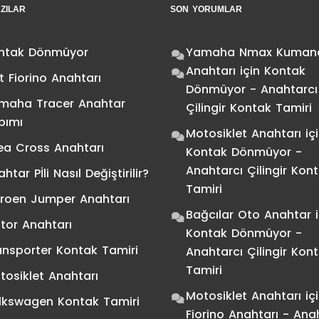
ZILAR
SON YORUMLAR
ntak Dönmüyor
Yamaha Nmax Kuman
Anahtarı
için
Kontak
t Fiorino Anahtarı
Dönmüyor - Anahtarcı
maha Tracer Anahtar
Çilingir Kontak Tamiri
pımı
Motosiklet Anahtarı
iç
ea Cross Anahtarı
Kontak Dönmüyor -
Anahtarcı Çilingir Kon
htar Pİli Nasıl Değiştirilir?
Tamiri
troen Jumper Anahtarı
Bağcılar Oto Anahtar
i
tor Anahtarı
Kontak Dönmüyor -
ansporter Kontak Tamiri
Anahtarcı Çilingir Kon
Tamiri
tosiklet Anahtarı
Motosiklet Anahtarı
iç
lkswagen Kontak Tamiri
Fiorino Anahtarı - Ana