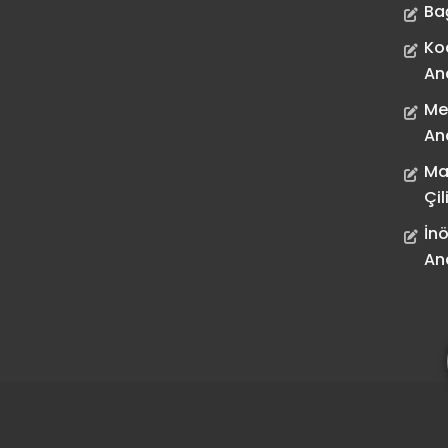
Ba
Ko
An
Me
An
Ma
Çil
İnö
An