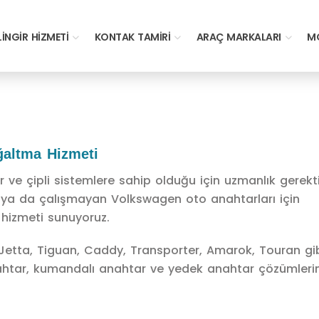
LINGIR HIZMETI
KONTAK TAMIRI
ARAÇ MARKALARI
MO
ğaltma Hizmeti
 ve çipli sistemlere sahip olduğu için uzmanlık gerekt
en ya da çalışmayan Volkswagen oto anahtarları için
hizmeti sunuyoruz.
 Jetta, Tiguan, Caddy, Transporter, Amarok, Touran gi
ahtar, kumandalı anahtar ve yedek anahtar çözümlerin