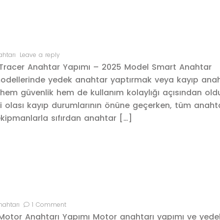
htarı
Leave a reply
racer Anahtar Yapımı – 2025 Model Smart Anahtar
odellerinde yedek anahtar yaptırmak veya kayıp ana
em güvenlik hem de kullanım kolaylığı açısından old
 olası kayıp durumlarının önüne geçerken, tüm anahta
kipmanlarla sıfırdan anahtar […]
ahtarı
1 Comment
Motor Anahtarı Yapımı Motor anahtarı yapımı ve yede