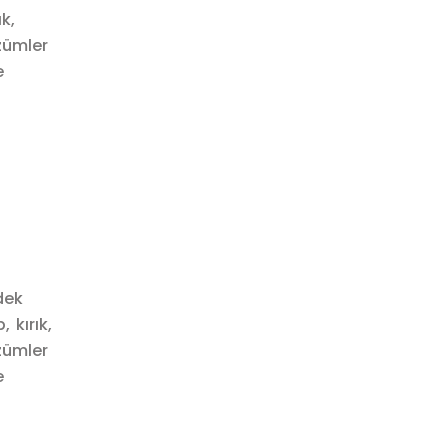
k,
zümler
e
dek
 kırık,
zümler
e