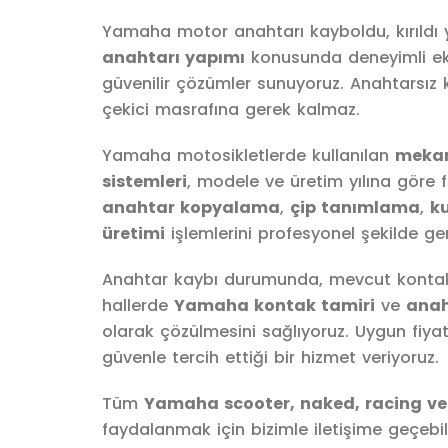
Yamaha motor anahtarı kayboldu, kırıldı 
anahtarı yapımı
konusunda deneyimli eki
güvenilir çözümler sunuyoruz. Anahtarsız 
çekici masrafına gerek kalmaz.
Yamaha motosikletlerde kullanılan
mekan
sistemleri
, modele ve üretim yılına göre f
anahtar kopyalama
,
çip tanımlama
,
k
üretimi
işlemlerini profesyonel şekilde ger
Anahtar kaybı durumunda, mevcut kontak s
hallerde
Yamaha kontak tamiri
ve
anah
olarak çözülmesini sağlıyoruz. Uygun fiyat, h
güvenle tercih ettiği bir hizmet veriyoruz.
Tüm
Yamaha scooter, naked, racing ve
faydalanmak için bizimle iletişime geçebilir