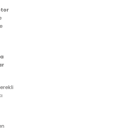
tor
e
e
a
ar
erekli
ı
en