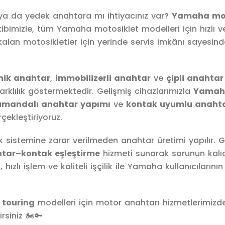
ya da yedek anahtara mı ihtiyacınız var?
Yamaha mo
bimizle, tüm Yamaha motosiklet modelleri için hızlı v
kalan motosikletler için yerinde servis imkânı sayesind
ik anahtar
,
immobilizerli anahtar
ve
çipli anahtar
arklılık göstermektedir. Gelişmiş cihazlarımızla
Yamah
umandalı anahtar yapımı
ve
kontak uyumlu anaht
çekleştiriyoruz.
istemine zarar verilmeden anahtar üretimi yapılır. G
tar–kontak eşleştirme
hizmeti sunarak sorunun kalıc
ızlı işlem ve kaliteli işçilik ile Yamaha kullanıcılarının
 touring
modelleri için motor anahtarı hizmetlerimizd
siniz 🏍️🔑