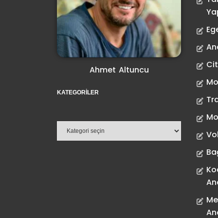
Ya
Eg
Ana
Ci
Ahmet Altuncu
Mo
KATEGORILER
Tr
Mo
Vo
Ba
Ko
An
Me
An