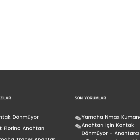
ZILAR
SON YORUMLAR
ntak Dönmüyor
Yamaha Nmax Kuman
Anahtarı
için
Kontak
t Fiorino Anahtarı
Dönmüyor - Anahtarcı
maha Tracer Anahtar