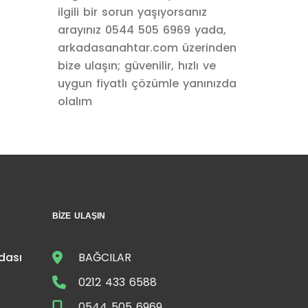
ilgili bir sorun yaşıyorsanız
arayınız 0544 505 6969 yada,
arkadasanahtar.com üzerinden
bize ulaşın; güvenilir, hızlı ve
uygun fiyatlı çözümle yanınızda
olalım
BIZE ULAŞIN
dası
BAĞCILAR
0212 433 6588
0544 505 6969