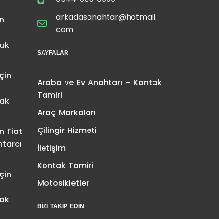
arkadasanahtar@hotmail.
in
com
tak
SAYFALAR
çin
Araba ve Ev Anahtarı – Kontak
Tamiri
tak
Araç Markaları
Çilingir Hizmeti
in
Fiat
htarcı
İletişim
Kontak Tamiri
çin
Motosikletler
tak
BIZI TAKIP EDIN