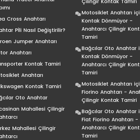
Çilingir Kontak Tamiri
pımı
Motosiklet Anahtarı
iç
ea Cross Anahtarı
Kontak Dönmüyor -
Anahtarcı Çilingir Kon
htar Pİli Nasıl Değiştirilir?
Tamiri
troen Jumper Anahtarı
Bağcılar Oto Anahtar
i
tor Anahtarı
Kontak Dönmüyor -
ansporter Kontak Tamiri
Anahtarcı Çilingir Kon
Tamiri
tosiklet Anahtarı
Motosiklet Anahtarı
iç
lkswagen Kontak Tamiri
Fiorino Anahtarı - Ana
ğcılar Oto Anahtar
Çilingir Kontak Tamiri
casinan Mahallesi Çilingir
Bağcılar Oto Anahtar
i
ahtarcı
Fiat Fiorino Anahtarı -
Anahtarcı Çilingir Kon
rkez Mahallesi Çilingir
Tamiri
ahtarcı