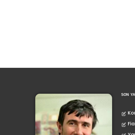
SON YA
Ko
Fia
Ya