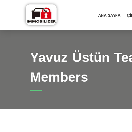
ANA SAYFA
ÇI
Yavuz Üstün T
Members