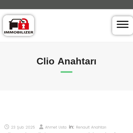
Clio Anahtarı
in:
23 Şub 2025
Ahmet Usta
Renault Anahtarı