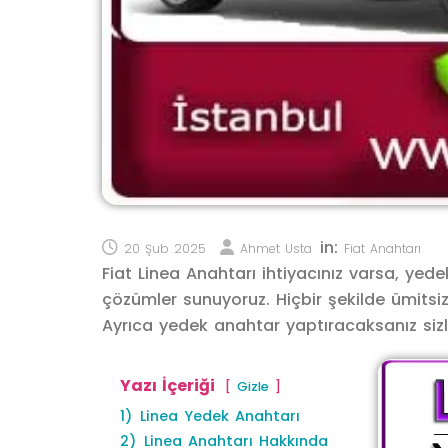
in:
20 Şub 2025
Ahmet Usta
Fiat Anahtarı
Fiat Linea Anahtarı ihtiyacınız varsa, ye
çözümler sunuyoruz. Hiçbir şekilde ümitsi
Ayrıca yedek anahtar yaptıracaksanız sizler
Yazı İçeriği
Gizle
1)
Linea Yedek Anahtarı
2)
Linea Anahtarı Hakkında