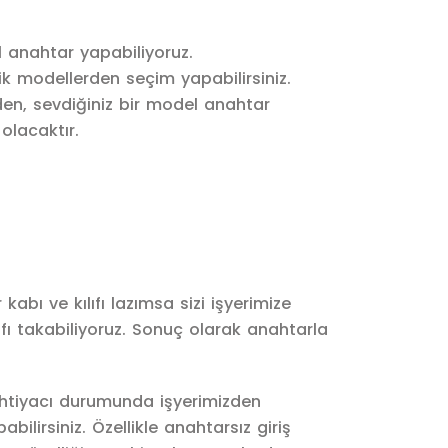
l anahtar yapabiliyoruz.
ik modellerden seçim yapabilirsiniz.
en, sevdiğiniz bir model anahtar
lacaktır.
abı ve kılıfı lazımsa sizi işyerimize
ıfı takabiliyoruz. Sonuç olarak anahtarla
ihtiyacı durumunda işyerimizden
pabilirsiniz. Özellikle anahtarsız giriş