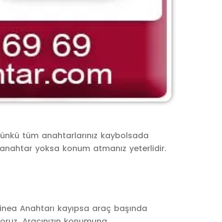
. Çünkü tüm anahtarlarınız kaybolsada
k anahtar yoksa konum atmanız yeterlidir.
Linea Anahtarı kayıpsa araç başında
oruz. Aracınızın konumuna