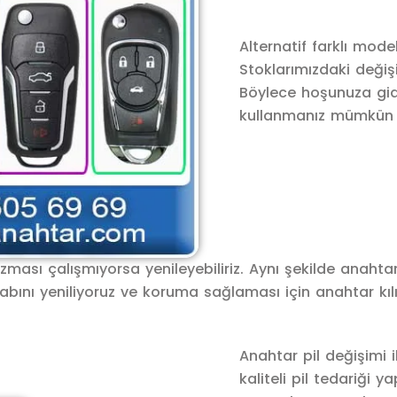
Alternatif farklı mode
Stoklarımızdaki değiş
Böylece hoşunuza gid
kullanmanız mümkün o
ası çalışmıyorsa yenileyebiliriz. Aynı şekilde anahtar k
kabını yeniliyoruz ve koruma sağlaması için anahtar kıl
Anahtar pil değişimi 
kaliteli pil tedariği ya