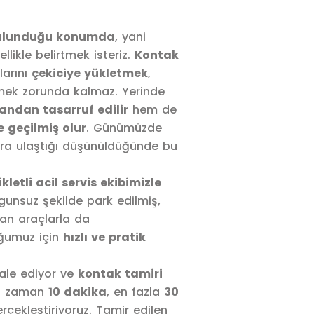
 bulunduğu konumda
, yani
llikle belirtmek isteriz.
Kontak
larını
çekiciye yükletmek
,
ek zorunda kalmaz. Yerinde
ndan tasarruf edilir
hem de
 geçilmiş olur
. Günümüzde
ra ulaştığı düşünüldüğünde bu
letli acil servis ekibimizle
unsuz şekilde park edilmiş,
ran araçlarla da
uğumuz için
hızlı ve pratik
ale ediyor ve
kontak tamiri
u zaman
10 dakika
, en fazla
30
rçekleştiriyoruz. Tamir edilen