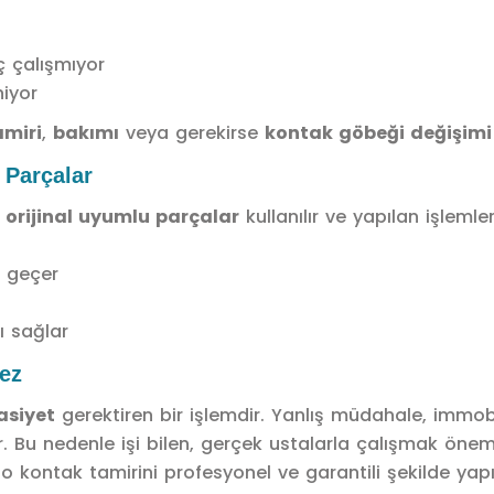
 çalışmıyor
iyor
amiri
,
bakımı
veya gerekirse
kontak göbeği değişimi
 Parçalar
e
orijinal uyumlu parçalar
kullanılır ve yapılan işlemle
e geçer
ı sağlar
ez
asiyet
gerektiren bir işlemdir. Yanlış müdahale, immobil
. Bu nedenle işi bilen, gerçek ustalarla çalışmak öneml
to kontak tamirini profesyonel ve garantili şekilde yapı