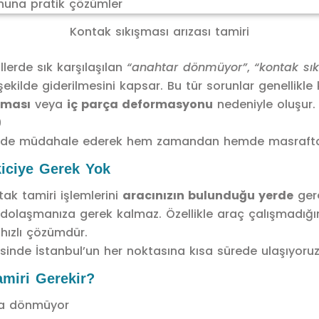
Kontak sıkışması arızası tamiri
llerde sık karşılaşılan
“anahtar dönmüyor”
,
“kontak sıkı
 şekilde giderilmesini kapsar. Bu tür sorunlar genelli
lması
veya
iç parça deformasyonu
nedeniyle oluşur.
9
rinde müdahale ederek hem zamandan hemde masraftan 
kiciye Gerek Yok
tak tamiri işlemlerini
aracınızın bulunduğu yerde
gerç
dolaşmanıza gerek kalmaz. Özellikle araç çalışmadığın
hızlı çözümdür.
esinde İstanbul’un her noktasına kısa sürede ulaşıyoruz
miri Gerekir?
ma dönmüyor