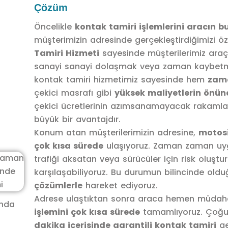
Çözüm
Öncelikle
kontak tamiri işlemlerini aracın
müşterimizin adresinde gerçekleştirdiğimizi öze
Tamiri Hizmeti
sayesinde müşterilerimiz araç
sanayi sanayi dolaşmak veya zaman kaybetm
kontak tamiri hizmetimiz sayesinde hem
zama
çekici masrafı gibi
yüksek maliyetlerin önüne
çekici ücretlerinin azımsanamayacak rakamla
büyük bir avantajdır.
Konum atan müşterilerimizin adresine,
motosik
çok kısa sürede
ulaşıyoruz. Zaman zaman uyg
trafiği aksatan veya sürücüler için risk oluştu
karşılaşabiliyoruz. Bu durumun bilincinde old
çözümlerle
hareket ediyoruz.
Adrese ulaştıktan sonra araca hemen müdah
anda
işlemini çok kısa sürede
tamamlıyoruz. Çoğ
dakika içerisinde garantili kontak tamiri
ge