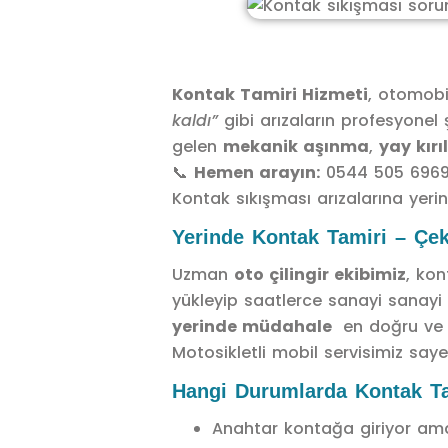
Kontak Tamiri Hizmeti
, otomobi
kaldı”
gibi arızaların profesyonel
gelen
mekanik aşınma
,
yay kırı
📞
Hemen arayın:
0544 505 696
Kontak sıkışması arızalarına ye
Yerinde Kontak Tamiri – Çe
Uzman
oto çilingir ekibimiz
, kon
yükleyip saatlerce sanayi sanayi 
yerinde müdahale
en doğru ve 
Motosikletli mobil servisimiz say
Hangi Durumlarda Kontak Ta
Anahtar kontağa giriyor a