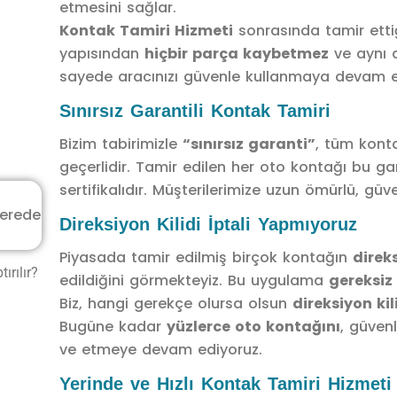
etmesini sağlar.
Kontak Tamiri Hizmeti
sonrasında tamir ettiğ
yapısından
hiçbir parça kaybetmez
ve aynı 
sayede aracınızı güvenle kullanmaya devam ede
Sınırsız Garantili Kontak Tamiri
Bizim tabirimizle
“sınırsız garanti”
, tüm kont
geçerlidir. Tamir edilen her oto kontağı bu g
sertifikalıdır. Müşterilerimize uzun ömürlü, güv
Direksiyon Kilidi İptali Yapmıyoruz
Piyasada tamir edilmiş birçok kontağın
direks
ırılır?
edildiğini görmekteyiz. Bu uygulama
gereksiz 
Biz, hangi gerekçe olursa olsun
direksiyon kil
Bugüne kadar
yüzlerce oto kontağını
, güvenl
ve etmeye devam ediyoruz.
Yerinde ve Hızlı Kontak Tamiri Hizmeti