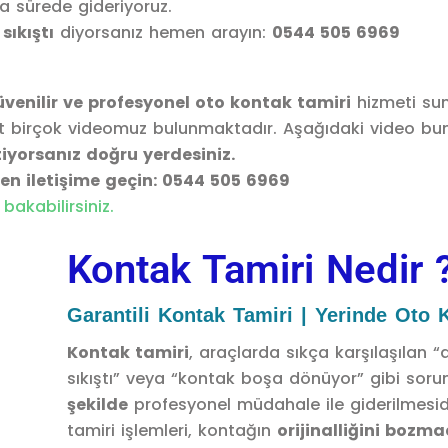
sa sürede gideriyoruz.
ıkıştı
diyorsanız hemen arayın:
0544 505 6969
güvenilir ve profesyonel oto kontak tamiri
hizmeti su
it birçok videomuz bulunmaktadır. Aşağıdaki video bun
stiyorsanız doğru yerdesiniz.
en iletişime geçin: 0544 505 6969
bakabilirsiniz.
Kontak Tamiri Nedir 
Garantili Kontak Tamiri | Yerinde Oto
Kontak tamiri
, araçlarda sıkça karşılaşılan
sıkıştı” veya “kontak boşa dönüyor” gibi sorun
şekilde
profesyonel müdahale ile giderilmesid
tamiri işlemleri, kontağın
orijinalliğini bozm