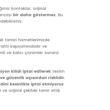
imiz kontaklar, orijinal
arızayı
bir daha göstermez
. Bu
bilirsiniz.
ak tamiri hizmetlerimizde
aranti kapsamındadır ve
enli ve kalıcı çözümler sunarız.
iyon kilidi iptal edilerek
teslim
ve güvenlik açısından risklidir
.
idini kesinlikle iptal etmiyoruz
.
i ve orijinal şekilde tamir ettik