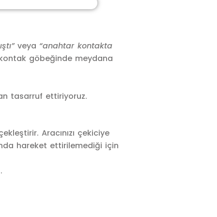
ştı”
veya
“anahtar kontakta
kle kontak göbeğinde meydana
tasarruf ettiriyoruz.
ekleştirir. Aracınızı çekiciye
da hareket ettirilemediği için
.