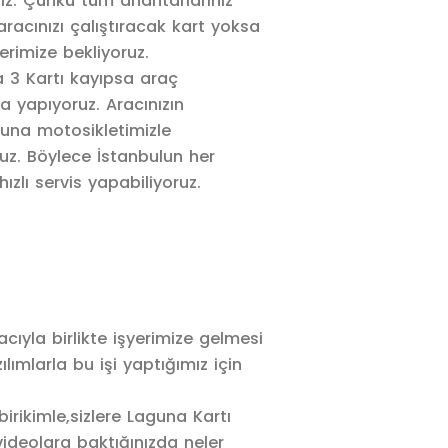
nız. Çünkü tüm anahtarlarınız
racınızı çalıştıracak kart yoksa
erimize bekliyoruz.
 3 Kartı kayıpsa araç
a yapıyoruz. Aracınızın
na motosikletimizle
ruz. Böylece İstanbulun her
hızlı servis yapabiliyoruz.
ıyla birlikte işyerimize gelmesi
mlarla bu işi yaptığımız için
rikimle,sizlere Laguna Kartı
videolara baktığınızda neler