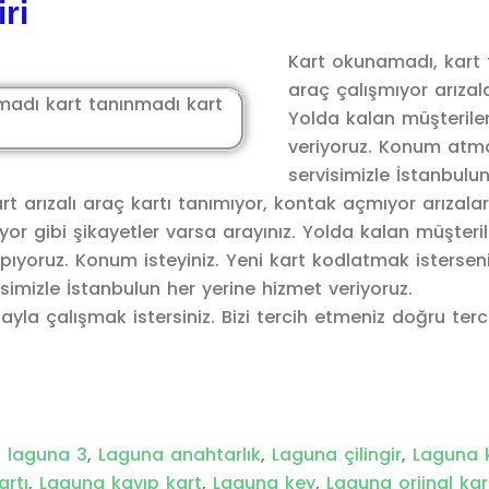
ri
Kart okunamadı, kart 
araç çalışmıyor arızala
Yolda kalan müşterile
veriyoruz. Konum atman
servisimizle İstanbulun
rt arızalı araç kartı tanımıyor, kontak açmıyor arızalar
 gibi şikayetler varsa arayınız. Yolda kalan müşteriler
yapıyoruz. Konum isteyiniz. Yeni kart kodlatmak istersen
isimizle İstanbulun her yerine hizmet veriyoruz.
stayla çalışmak istersiniz. Bizi tercih etmeniz doğru terc
,
laguna 3
,
Laguna anahtarlık
,
Laguna çilingir
,
Laguna 
artı
,
Laguna kayıp kart
,
Laguna key
,
Laguna orjinal ka