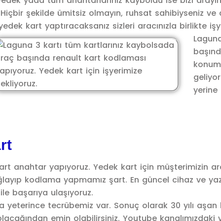
 yedek yada tüm anahtarlarınız kayboldu ise bizi arayı
çbir şekilde ümitsiz olmayın, ruhsat sahibiyseniz ve a
edek kart yaptıracaksanız sizleri aracınızla birlikte işy
Laguna
başınd
konumu
geliyo
yerine 
rt
t anahtar yapıyoruz. Yedek kart için müşterimizin arac
layıp kodlama yapmamız şart. En güncel cihaz ve yazılı
ile başarıya ulaşıyoruz.
yeterince tecrübemiz var. Sonuç olarak 30 yılı aşan bi
 olacağından emin olabilirsiniz. Youtube kanalımızdaki 