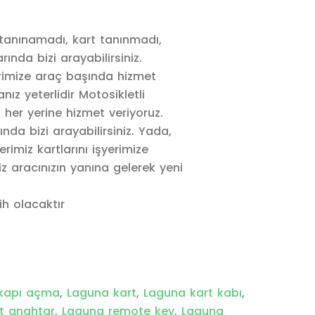
tanınamadı, kart tanınmadı,
rında bizi arayabilirsiniz.
rimize araç başında hizmet
ız yeterlidir Motosikletli
 her yerine hizmet veriyoruz.
ında bizi arayabilirsiniz. Yada,
imiz kartlarını işyerimize
iz aracınızın yanına gelerek yeni
ih olacaktır
kapı açma
,
Laguna kart
,
Laguna kart kabı
,
rt anahtar
,
Laguna remote key
,
Laguna