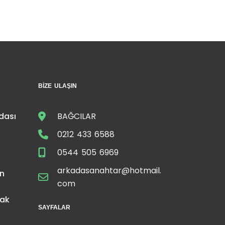
BIZE ULAŞIN
dası
BAĞCILAR
0212 433 6588
0544 505 6969
arkadasanahtar@hotmail.
in
com
tak
SAYFALAR