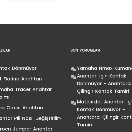
ZILAR
SON YORUMLAR
ntak Dönmüyor
Yamaha Nmax Kuman
Anahtarı
için
Kontak
t Fiorino Anahtarı
Dönmüyor - Anahtarcı
maha Tracer Anahtar
Çilingir Kontak Tamiri
pımı
Motosiklet Anahtarı
iç
ea Cross Anahtarı
Kontak Dönmüyor -
Anahtarcı Çilingir Kon
htar Pİli Nasıl Değiştirilir?
Tamiri
troen Jumper Anahtarı