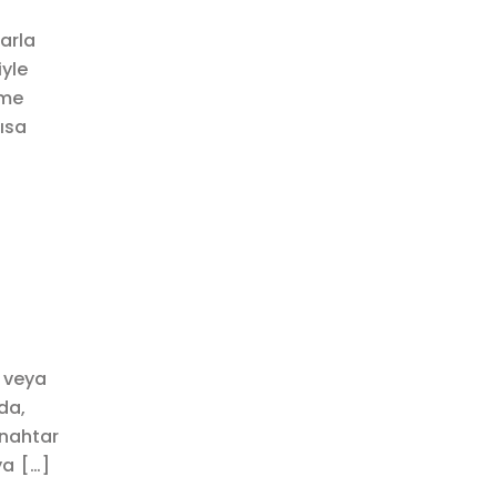
arla
yle
ime
ısa
k veya
da,
anahtar
ya […]