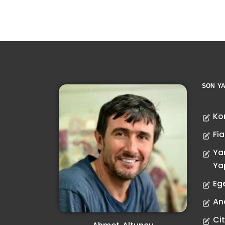
SON YA
Ko
Fia
Ya
Ya
Eg
Ana
Ci