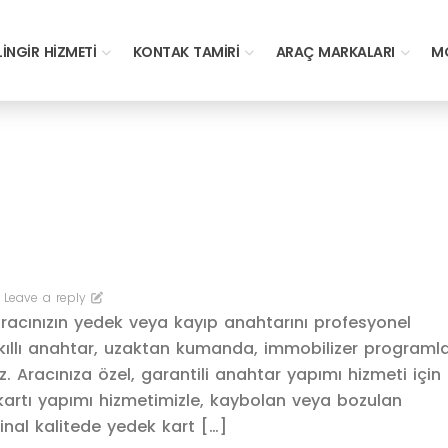
LINGIR HIZMETI
KONTAK TAMIRI
ARAÇ MARKALARI
MO
Leave a reply
racınızın yedek veya kayıp anahtarını profesyonel
kıllı anahtar, uzaktan kumanda, immobilizer program
 Aracınıza özel, garantili anahtar yapımı hizmeti için
artı yapımı hizmetimizle, kaybolan veya bozulan
jinal kalitede yedek kart […]