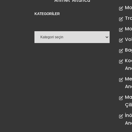
Ahmet Altuncu
Mo
KATEGORILER
Tr
Mo
Vo
Ba
Ko
An
Me
An
Ma
Çil
İnö
An