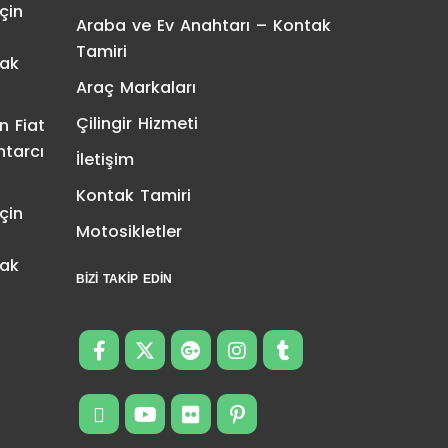
çin
Araba ve Ev Anahtarı – Kontak
Tamiri
tak
Araç Markaları
Çilingir Hizmeti
in
Fiat
htarcı
İletişim
Kontak Tamiri
çin
Motosikletler
tak
BIZI TAKIP EDIN