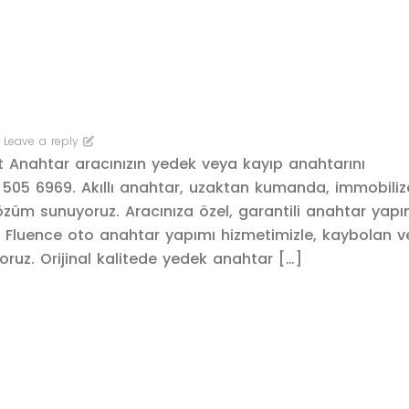
Leave a reply
t Anahtar aracınızın yedek veya kayıp anahtarını
505 6969. Akıllı anahtar, uzaktan kumanda, immobiliz
züm sunuyoruz. Aracınıza özel, garantili anahtar yapı
lt Fluence oto anahtar yapımı hizmetimizle, kaybolan 
yoruz. Orijinal kalitede yedek anahtar […]