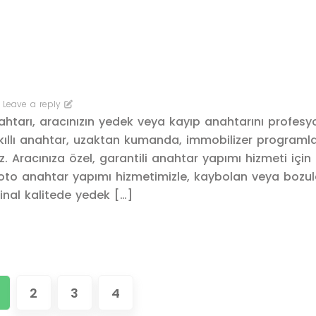
Leave a reply
tarı, aracınızın yedek veya kayıp anahtarını profesy
kıllı anahtar, uzaktan kumanda, immobilizer program
 Aracınıza özel, garantili anahtar yapımı hizmeti için
oto anahtar yapımı hizmetimizle, kaybolan veya bozu
jinal kalitede yedek […]
2
3
4