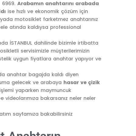
5 6969.
Arabamın anahtarını arabada
dı
ise hızlı ve ekonomik çözüm için
yada motosiklet farketmez anahtarınız
le atında kaldıysa professional
nda İSTANBUL dahilinde bizimle irtibatta
ikletli servisimizle müşterilerimizin
stelik uygun fiyatlara anahtar yapıyor ve
da anahtar bagajda kaldı diyen
konuma gelecek ve arabaya
hasar ve çizik
 işlemi yaparken maymuncuk
ube videolarımıza bakarsanız neler neler
latım sayfamıza bakabilirsiniz