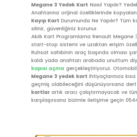
Megane 3 Yedek Kart
Nasıl Yapılır? Yede
Anahtarınız orijinal özelliklerinde kopyalanı
Kayıp Kart
Durumunda Ne Yapılır? Tüm kart
silinir, güvenliğiniz korunur.
Akıllı Kart Programlama Renault Megane 3
start-stop sistemi ve uzaktan erişim özelli
Ruhsat sahibinin araç başında olması şart
kaldı yada anahtarı arabada unuttum diyors
kapısı açma
gerçekleştiriyoruz. Otomobi
Megane 3 yedek kart
ihtiyaçlarınıza kı
geçmiş olabileceğini düşünüyorsanız dert
kartlar
artık aracı çalıştırmayacak ve tüm
karşılaşırsanız bizimle iletişime geçin 05