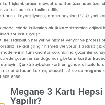
k kart işlemi, aracın mevcut anahtarı üzerinden özel c
r ve test edilerek teslim edilir.
larınızı kaybettiyseniz, aracın beynine (ECU) yeni kart
 modellerinde kullanılan
akıllı kart
sistemleri orijinal 
kleri sorunsuz çalışır.
ı ile İstanbulun her yerine hizmet veriyor ve profess
anız ise acil çilingir hizmeti veriyoruz. Hasarsız çizik
l modellerinin tüm anahtar sorunlarına çözümler sunuy
sa sürede çözümler sunduğumuz gibi
tüm kartlar kayb
 etmeyin. Çünkü kaybolan kartı en güncel cihazlarla ar
 riskler ortadan kalkmış olacaktır. Sizlerde
megane k
44 505 6969.
Megane 3 Kartı Hepsi 
Yapılır?