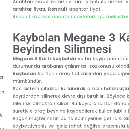
Anahtarı modellerimiz ile tüm İstanbula hizmet 
anahtar fiyatı,
Renault
anahtar fiyatı.
Renault express anahtarı sayfamızı görmek isterse
Kaybolan Megane 3 Ka
Beyinden Silinmesi
Megane 3 Kartı kayboldu
ve bu kayıp anahtarın 
durumunda arabanın çalınması sözkonusu olabili
kaybolan
kartların araç hafızasından yada diğe
mümkündür.
Son sistem cihazlar kullanarak aracın hafızasıy
kayıtlardan silinerek devre dışı bırakılır. Böylece 
bile risk olmaktan çıkar. Bu kayıp anahtar daha
suretiyle araç beynine kaydedilerek kullanılabilir ha
Birçok müşterimizin bu talebini yerine getirdik. Si
kaybettiyseniz ve içiniz rahat değilse aracınızla 