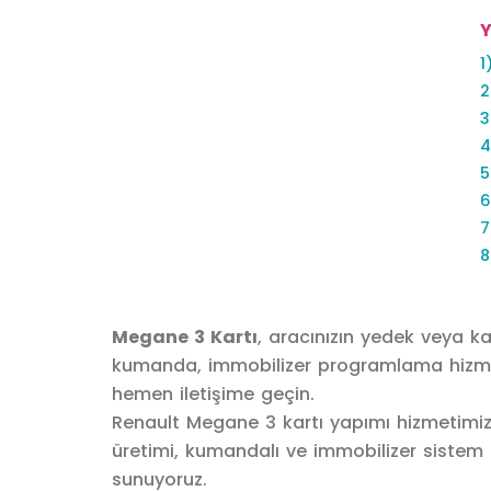
Y
1
2
3
4
5
6
7
8
Megane 3 Kartı
, aracınızın yedek veya k
kumanda, immobilizer programlama hizmetl
hemen iletişime geçin.
Renault Megane 3 kartı yapımı hizmetimizle
üretimi, kumandalı ve immobilizer sistem 
sunuyoruz.