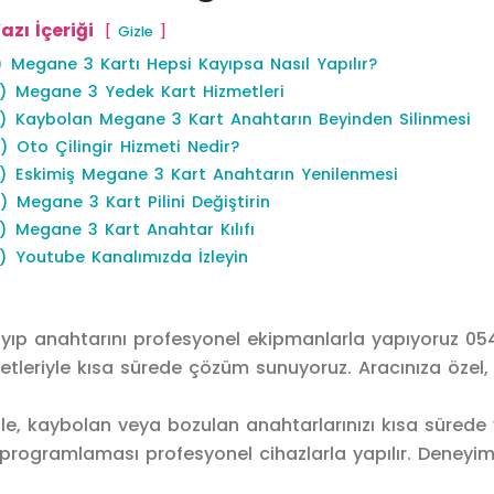
azı İçeriği
Gizle
)
Megane 3 Kartı Hepsi Kayıpsa Nasıl Yapılır?
)
Megane 3 Yedek Kart Hizmetleri
)
Kaybolan Megane 3 Kart Anahtarın Beyinden Silinmesi
)
Oto Çilingir Hizmeti Nedir?
)
Eskimiş Megane 3 Kart Anahtarın Yenilenmesi
)
Megane 3 Kart Pilini Değiştirin
)
Megane 3 Kart Anahtar Kılıfı
)
Youtube Kanalımızda İzleyin
ayıp anahtarını profesyonel ekipmanlarla yapıyoruz 054
eriyle kısa sürede çözüm sunuyoruz. Aracınıza özel, g
, kaybolan veya bozulan anahtarlarınızı kısa sürede ye
programlaması profesyonel cihazlarla yapılır. Deneyiml