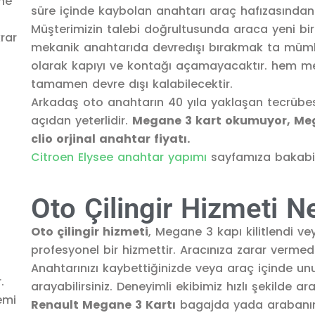
süre içinde kaybolan anahtarı araç hafızasından s
Müşterimizin talebi doğrultusunda araca yeni bi
mekanik anahtarıda devredışı bırakmak ta müm
olarak kapıyı ve kontağı açamayacaktır. hem m
tamamen devre dışı kalabilecektir.
Arkadaş oto anahtarın 40 yıla yaklaşan tecrübes
açıdan yeterlidir.
Megane 3 kart okumuyor, Meg
clio orjinal anahtar fiyatı.
Citroen Elysee anahtar yapımı
sayfamıza bakabili
Oto Çilingir Hizmeti N
Oto çilingir hizmeti
, Megane 3 kapı kilitlendi v
profesyonel bir hizmettir. Aracınıza zarar vermed
Anahtarınızı kaybettiğinizde veya araç içinde 
arayabilirsiniz. Deneyimli ekibimiz hızlı şekilde ar
Renault Megane 3 Kartı
bagajda yada arabanın 