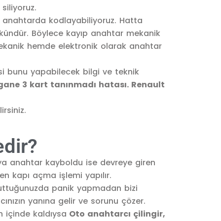
iliyoruz.
r anahtarda kodlayabiliyoruz. Hatta
kündür. Böylece kayıp anahtar mekanik
ekanik hemde elektronik olarak anahtar
i bunu yapabilecek bilgi ve teknik
ane 3 kart tanınmadı hatası. Renault
rsiniz.
edir?
eya anahtar kayboldu ise devreye giren
en kapı açma işlemi yapılır.
unuttuğunuzda panik yapmadan bizi
acınızın yanına gelir ve sorunu çözer.
içinde kaldıysa
Oto anahtarcı çilingir,