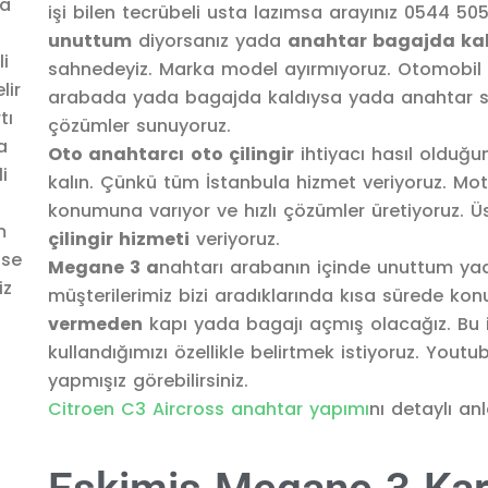
işi bilen tecrübeli usta lazımsa arayınız 0544 50
unuttum
diyorsanız yada
anahtar bagajda kal
sahnedeyiz. Marka model ayırmıyoruz. Otomobil 
arabada yada bagajda kaldıysa yada anahtar se
çözümler sunuyoruz.
Oto anahtarcı
oto çilingir
ihtiyacı hasıl olduğu
kalın. Çünkü tüm İstanbula hizmet veriyoruz. Motos
konumuna varıyor ve hızlı çözümler üretiyoruz. Ü
çilingir hizmeti
veriyoruz.
Megane 3 a
nahtarı arabanın içinde unuttum ya
müşterilerimiz bizi aradıklarında kısa sürede 
vermeden
kapı yada bagajı açmış olacağız. Bu
kullandığımızı özellikle belirtmek istiyoruz. Yout
yapmışız görebilirsiniz.
Citroen C3 Aircross anahtar yapımı
nı detaylı an