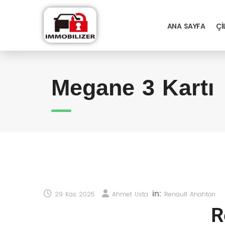
ANA SAYFA
ÇI
Megane 3 Kartı
in:
29 Kas 2025
Ahmet Usta
Renault Anahtarı
R