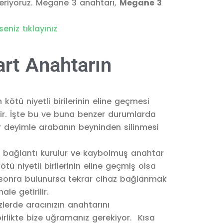
veriyoruz. Megane 3 anahtarı,
Megane 3
niz tıklayınız
rt Anahtarın
kötü niyetli birilerinin eline geçmesi
r. İşte bu ve buna benzer durumlarda
r deyimle arabanın beyninden silinmesi
la bağlantı kurulur ve kaybolmuş anahtar
kötü niyetli birilerinin eline geçmiş olsa
 sonra bulunursa tekrar cihaz bağlanmak
le getirilir.
zlerde aracınızın anahtarını
birlikte bize uğramanız gerekiyor. Kısa