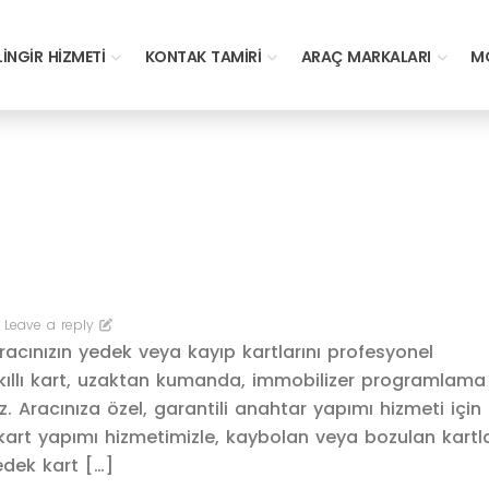
LINGIR HIZMETI
KONTAK TAMIRI
ARAÇ MARKALARI
MO
Leave a reply
acınızın yedek veya kayıp kartlarını profesyonel
kıllı kart, uzaktan kumanda, immobilizer programlama
 Aracınıza özel, garantili anahtar yapımı hizmeti için
rt yapımı hizmetimizle, kaybolan veya bozulan kartlar
yedek kart […]