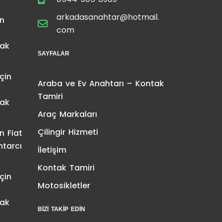
arkadasanahtar@hotmail.
in
com
tak
SAYFALAR
çin
Araba ve Ev Anahtarı – Kontak
Tamiri
tak
Araç Markaları
Çilingir Hizmeti
in
Fiat
htarcı
İletişim
Kontak Tamiri
çin
Motosikletler
tak
BIZI TAKIP EDIN