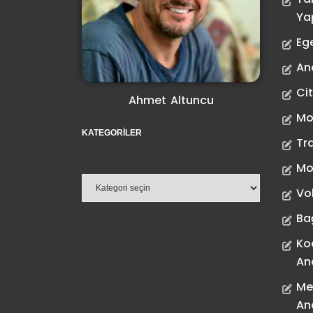
Ya
Eg
Ana
Ci
Ahmet Altuncu
Mo
KATEGORILER
Tr
Mo
Vo
Ba
Ko
An
Me
An