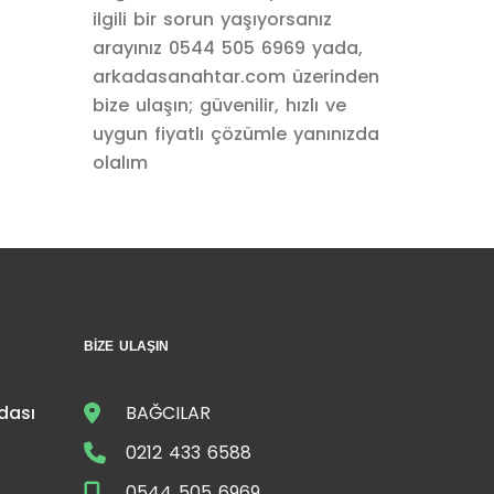
ilgili bir sorun yaşıyorsanız
arayınız 0544 505 6969 yada,
arkadasanahtar.com üzerinden
bize ulaşın; güvenilir, hızlı ve
uygun fiyatlı çözümle yanınızda
olalım
BIZE ULAŞIN
dası
BAĞCILAR
0212 433 6588
0544 505 6969