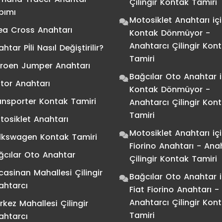
Çilingir Kontak Tamiri
pımı
Motosiklet Anahtarı
iç
ea Cross Anahtarı
Kontak Dönmüyor -
Anahtarcı Çilingir Kon
htar Pİli Nasıl Değiştirilir?
Tamiri
troen Jumper Anahtarı
Bağcılar Oto Anahtar
i
tor Anahtarı
Kontak Dönmüyor -
ansporter Kontak Tamiri
Anahtarcı Çilingir Kon
Tamiri
tosiklet Anahtarı
Motosiklet Anahtarı
iç
lkswagen Kontak Tamiri
Fiorino Anahtarı - Ana
ğcılar Oto Anahtar
Çilingir Kontak Tamiri
casinan Mahallesi Çilingir
Bağcılar Oto Anahtar
i
ahtarcı
Fiat Fiorino Anahtarı -
Anahtarcı Çilingir Kon
rkez Mahallesi Çilingir
Tamiri
ahtarcı