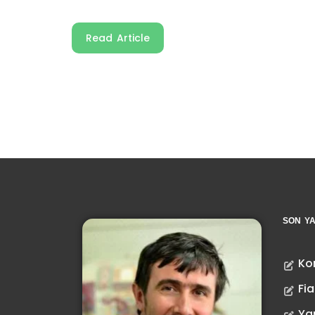
Read Article
SON YA
Ko
Fia
Ya