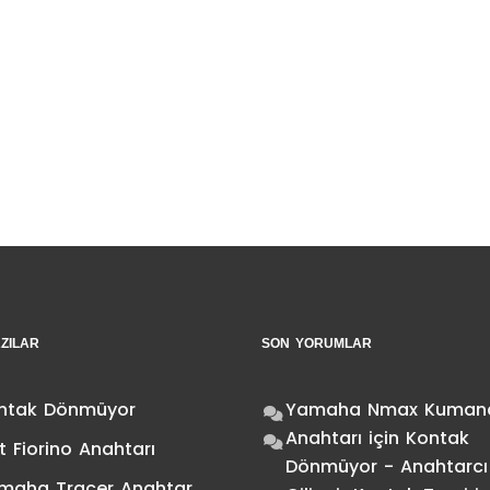
ZILAR
SON YORUMLAR
ntak Dönmüyor
Yamaha Nmax Kuman
Anahtarı
için
Kontak
t Fiorino Anahtarı
Dönmüyor - Anahtarcı
maha Tracer Anahtar