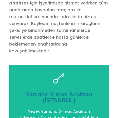
anahtar
için işyerimizde hizmet verirken tüm
anahtarları kaybolan araçlara ve
motosikletlere yerinde, adresinde hizmet
veriyoruz. Böylece müşterilerimiz araçlarını
çekiciye bindirmeden tamirhanelerde
servislerde saatlerce hatta günlerce
beklemeden anahtarlarına
kavuşabilmektedir.
Devamını oku
505 6969
Yamaha X-max Anahtarı
Yoksa bile Yapıyoruz. Bizi Arayınız. 0544
(İSTANBUL)
Varsa Anahtarınız Hiç Yoksada - Kod
Yamaha N-Max Anahtarı İhtiyacınız
Yedek Yamaha X-max Anahtarı
İhtiyacınız Varsa Bizi Arayınız. 0544 505