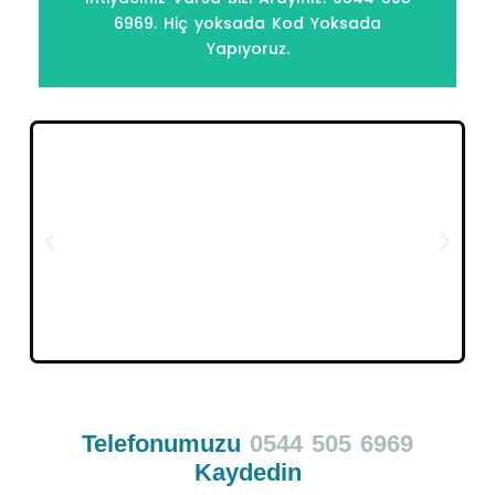
(İSTANBUL)
6969. Hiç yoksada Kod Yoksada
Yamaha N-Max Anahtarı
Yapıyoruz.
Telefonumuzu
0544 505 6969
Kaydedin