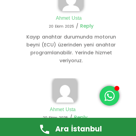
Ahmet Usta
/
Reply
20 Ekim 2025
Kayıp anahtar durumunda motorun
beyni (ECU) üzerinden yeni anahtar
programlanabilir. Yerinde hizmet
veriyoruz.
Ahmet Usta
/
Reply
20 Ekim 2025
Ara İstanbul
Yedek anahtar yaptırmak ne kadar sürer?