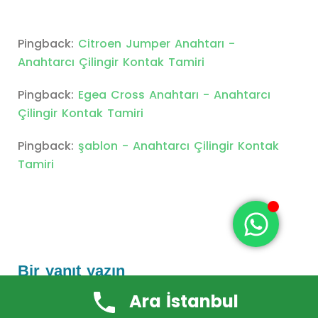
Pingback:
Citroen Jumper Anahtarı -
Anahtarcı Çilingir Kontak Tamiri
Pingback:
Egea Cross Anahtarı - Anahtarcı
Çilingir Kontak Tamiri
Pingback:
şablon - Anahtarcı Çilingir Kontak
Tamiri
Bir yanıt yazın
Ara İstanbul
E-posta adresiniz yayınlanmayacak.
Gerekli
alanlar
*
ile işaretlenmişlerdir