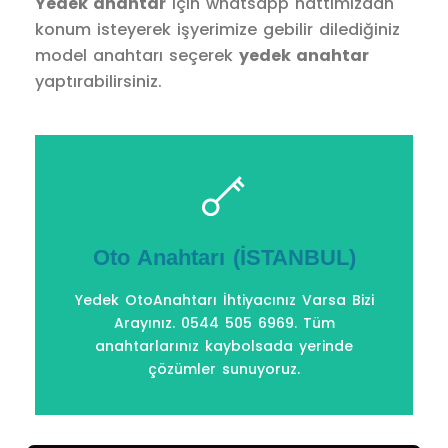
Yedek anahtar
için whatsapp hattımızdan
konum isteyerek işyerimize gebilir dilediğiniz
model anahtarı seçerek
yedek anahtar
yaptırabilirsiniz.
Devamını oku
Yapıyoruz. Bizi Arayınız. 0544 505 6969
Oto Anahtarı (İSTANBUL)
Anahtarınız Hiç Yoksa - Kod Yoksa bile
Motosiklet Anahtarı İhtiyacınız Varsa
Yedek OtoAnahtarı İhtiyacınız Varsa Bizi
Arayınız. 0544 505 6969. Tüm
(İSTANBUL)
anahtarlarınız kaybolsada yerinde
Motosiklet Anahtarı
çözümler sunuyoruz.