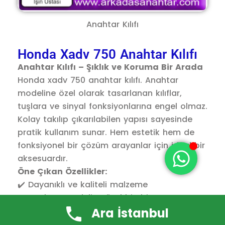
Anahtar Kılıfı
Honda Xadv 750 Anahtar Kılıfı
Anahtar Kılıfı – Şıklık ve Koruma Bir Arada
Honda xadv 750 anahtar kılıfı. Anahtar
modeline özel olarak tasarlanan kılıflar,
tuşlara ve sinyal fonksiyonlarına engel olmaz.
Kolay takılıp çıkarılabilen yapısı sayesinde
pratik kullanım sunar. Hem estetik hem de
fonksiyonel bir çözüm arayanlar için ideal bir
aksesuardır.
Öne Çıkan Özellikler:
✔️ Dayanıklı ve kaliteli malzeme
✔️ Anahtar modeline özel birebir uyum
Ara İstanbul
✔️ Kolay takıp çıkarma özelliği
✔️ Şık ve modern tasarım