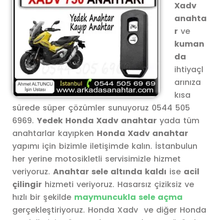
Xadv
anahta
r
ve
kuman
da
ihtiyaçl
arınıza
kısa
sürede süper çözümler sunuyoruz 0544 505
6969.
Yedek Honda Xadv anahtar
yada tüm
anahtarlar kayıpken
Honda Xadv anahtar
yapımı için bizimle iletişimde kalın. İstanbulun
her yerine motosikletli servisimizle hizmet
veriyoruz.
Anahtar sele altında kaldı
ise
acil
çilingir
hizmeti veriyoruz. Hasarsız çiziksiz ve
hızlı bir şekilde
maymuncukla sele açma
gerçekleştiriyoruz. Honda Xadv ve diğer Honda