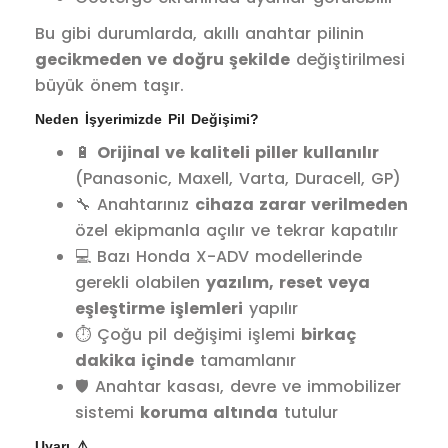
Bu gibi durumlarda, akıllı anahtar pilinin
gecikmeden ve doğru şekilde
değiştirilmesi
büyük önem taşır.
Neden İşyerimizde Pil Değişimi?
🔋
Orijinal ve kaliteli piller kullanılır
(Panasonic, Maxell, Varta, Duracell, GP)
🔧 Anahtarınız
cihaza zarar verilmeden
özel ekipmanla açılır ve tekrar kapatılır
💻 Bazı Honda X-ADV modellerinde
gerekli olabilen
yazılım, reset veya
eşleştirme işlemleri
yapılır
⏱️ Çoğu pil değişimi işlemi
birkaç
dakika içinde
tamamlanır
🛡️ Anahtar kasası, devre ve immobilizer
sistemi
koruma altında
tutulur
Uyarı ⚠️