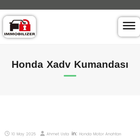
Honda Xadv Kumandası
in:
10 May 2025
Ahmet Usta
Honda Motor Anahtarı